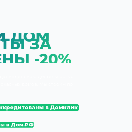
Й ДОМ
ТЫ ЗА
НЫ -20%
ца» ведет свою деятельность с
каркасных домов. Мы строим по
ккредитованы в Домклик
ы в Дом.РФ