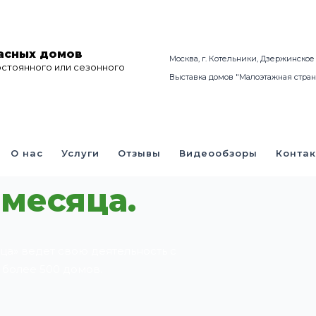
асных домов
Москва, г. Котельники, Дзержинское 
остоянного или сезонного
Выставка домов "Малоэтажная стран
ом Вашей
О нас
Услуги
Отзывы
Видеообзоры
Конта
 месяца.
ца» ведет свою деятельность с
 более 500 домов.