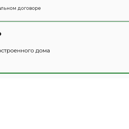
альном договоре
ю
остроенного дома