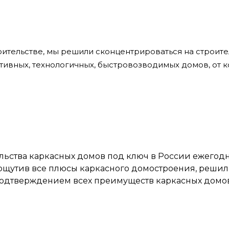
оительстве, мы решили сконцентрироваться на строит
ивных, технологичных, быстровозводимых домов, от к
льства каркасных домов под ключ в России ежегодн
и ощутив все плюсы каркасного домостроения, решили
подтверждением всех преимуществ каркасных домов