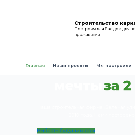
Перейти
к
содержимому
Строительство карк
Построим для Вас дом для п
проживания
Построим д
Главная
Наши проекты
Мы построили
мечты
за 2
Наша строительная фирма «Зеленая ули
2010 года. Нами построено
Выбрать будущий дом