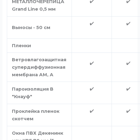
✔️
✔️
МЕТАЛЛОЧЕРЕПИЦА
Grand Line 0,5 мм
✔️
✔️
Выносы - 50 см
Пленки
Ветровлагозащитная
✔️
✔️
супердиффузионная
мембрана АМ, А
✔️
✔️
Пароизоляция В
"Кнауф"
✔️
✔️
Проклейка пленок
скотчем
Окна ПВХ Декенинк