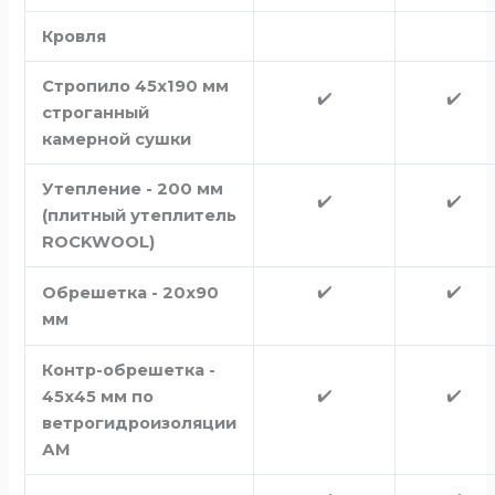
Кровля
Стропило 45х190 мм
✔️
✔️
строганный
камерной сушки
Утепление - 200 мм
✔️
✔️
(плитный утеплитель
ROCKWOOL)
✔️
✔️
Обрешетка - 20х90
мм
Контр-обрешетка -
✔️
✔️
45х45 мм по
ветрогидроизоляции
АМ