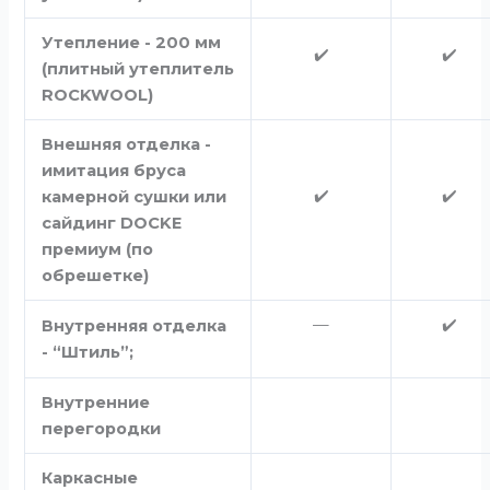
Утепление - 200 мм
✔️
✔️
(плитный утеплитель
ROCKWOOL)
Внешняя отделка -
имитация бруса
✔️
✔️
камерной сушки или
сайдинг DOCKE
премиум (по
обрешетке)
—
✔️
Внутренняя отделка
- “Штиль”;
Внутренние
перегородки
Каркасные