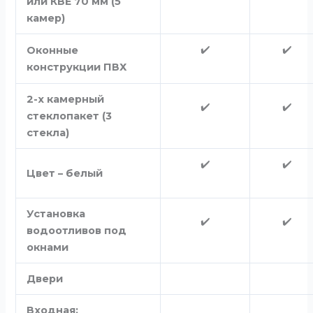
или КВЕ 70 мм (5
камер)
✔️
✔️
Оконные
конструкции ПВХ
2-х камерный
✔️
✔️
стеклопакет (3
стекла)
✔️
✔️
Цвет – белый
Установка
✔️
✔️
водоотливов под
окнами
Двери
Входная: