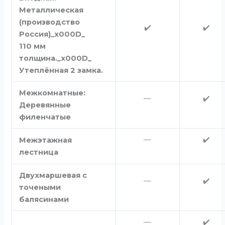
Металлическая
(производство
✔️
✔️
Россия)_x000D_
110 мм
толщина._x000D_
Утеплённая 2 замка.
Межкомнатные:
—
✔️
Деревянные
филенчатые
—
✔️
Межэтажная
лестница
Двухмаршевая с
—
✔️
точеными
балясинами
—
✔️