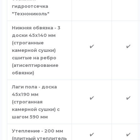
гидроотсечка
"Технониколь"
Нижняя обвязка - 3
доски 45х140 мм
(строганные
✔️
✔️
камерной сушки)
сшитые на ребро
(атисептирование
обвязки)
Лаги пола - доска
45х190 мм
✔️
✔️
(строганная
камерной сушки) с
шагом 590 мм
Утепление - 200 мм
✔️
✔️
(плитный утеплитель