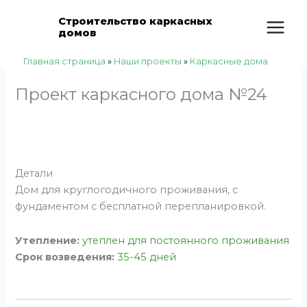
Перейти
Количество
Строительство каркасных
к
товара
домов
содержимому
Проект
каркасного
Главная страница
»
Наши проекты
»
Каркасные дома
дома
№24
Проект каркасного дома №24
Детали
Дом для круглогодичного проживания, с
фундаментом c бесплатной перепланировкой.
Утепление:
утеплен для постоянного проживания
Срок возведения:
35-45 дней