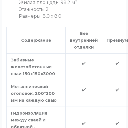
2
Жилая площадь: 98,2 м
Этажность: 2
Размеры: 8,0 х 8,0
Без
Содержание
внутренней
Премиу
отделки
Забивные
✔️
✔️
железобетонные
сваи 150х150х3000
Металлический
✔️
✔️
оголовок, 200*200
мм на каждую сваю
Гидроизоляция
между сваей и
✔️
✔️
обвязкой -