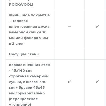
ROCKWOOL)
Финишное покрытие
- Половая
—
✔️
шпунтованная доска
камерной сушки 36
мм или фанера 9 мм
в 2 слоя
Несущие стены
Каркас внешних стен
- 45х140 мм
строганая камерной
✔️
✔️
сушки, с шагом 590
мм + брусок 45х45
мм горизонтально
(перекрестное
утепление)