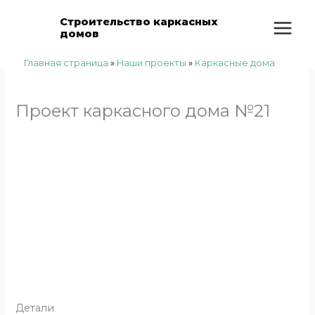
Перейти
Количество
Строительство каркасных
к
товара
домов
содержимому
Проект
каркасного
Главная страница
»
Наши проекты
»
Каркасные дома
дома
№21
Проект каркасного дома №21
Детали