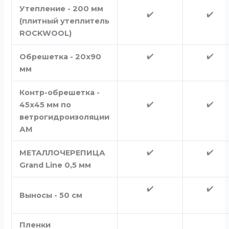
Утепление - 200 мм
✔️
✔️
(плитный утеплитель
ROCKWOOL)
✔️
✔️
Обрешетка - 20х90
мм
Контр-обрешетка -
✔️
✔️
45х45 мм по
ветрогидроизоляции
АМ
✔️
✔️
МЕТАЛЛОЧЕРЕПИЦА
Grand Line 0,5 мм
✔️
✔️
Выносы - 50 см
Пленки