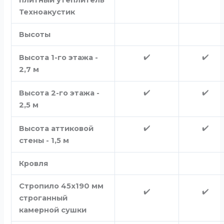
плитный утеплитель
Техноакустик
Высоты
✔️
✔️
Высота 1-го этажа -
2,7 м
✔️
✔️
Высота 2-го этажа -
2,5 м
✔️
✔️
Высота аттиковой
стены - 1,5 м
Кровля
Стропило 45х190 мм
✔️
✔️
строганный
камерной сушки