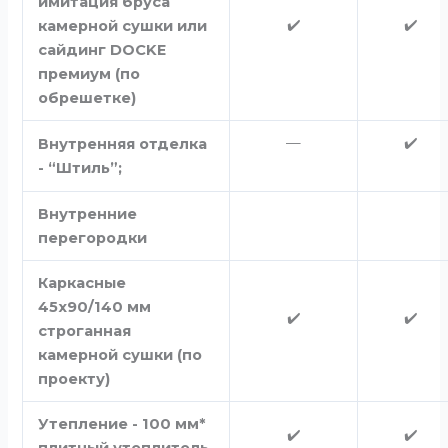
имитация бруса
✔️
✔️
камерной сушки или
сайдинг DOCKE
премиум (по
обрешетке)
—
✔️
Внутренняя отделка
- “Штиль”;
Внутренние
перегородки
Каркасные
45х90/140 мм
✔️
✔️
строганная
камерной сушки (по
проекту)
Утепление - 100 мм*
✔️
✔️