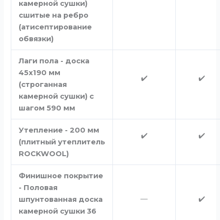
камерной сушки)
сшитые на ребро
(атисептирование
обвязки)
Лаги пола - доска
45х190 мм
✔️
✔️
(строганная
камерной сушки) с
шагом 590 мм
Утепление - 200 мм
✔️
✔️
(плитный утеплитель
ROCKWOOL)
Финишное покрытие
- Половая
—
✔️
шпунтованная доска
камерной сушки 36