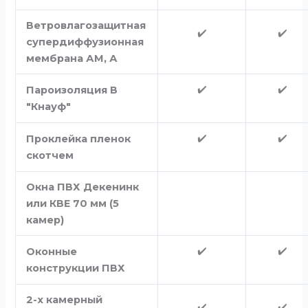
Ветровлагозащитная
✔️
✔️
супердиффузионная
мембрана АМ, А
✔️
✔️
Пароизоляция В
"Кнауф"
✔️
✔️
Проклейка пленок
скотчем
Окна ПВХ Декенинк
или КВЕ 70 мм (5
камер)
✔️
✔️
Оконные
конструкции ПВХ
2-х камерный
✔️
✔️