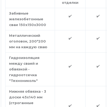
отделки
Забивные
✔️
✔️
железобетонные
сваи 150х150х3000
Металлический
✔️
✔️
оголовок, 200*200
мм на каждую сваю
Гидроизоляция
между сваей и
✔️
✔️
обвязкой -
гидроотсечка
"Технониколь"
Нижняя обвязка - 3
доски 45х140 мм
(строганные
✔️
✔️