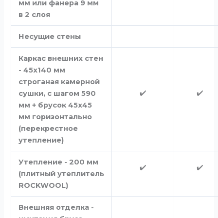
мм или фанера 9 мм
в 2 слоя
Несущие стены
Каркас внешних стен
- 45х140 мм
строганая камерной
✔️
✔️
сушки, с шагом 590
мм + брусок 45х45
мм горизонтально
(перекрестное
утепление)
Утепление - 200 мм
✔️
✔️
(плитный утеплитель
ROCKWOOL)
Внешняя отделка -