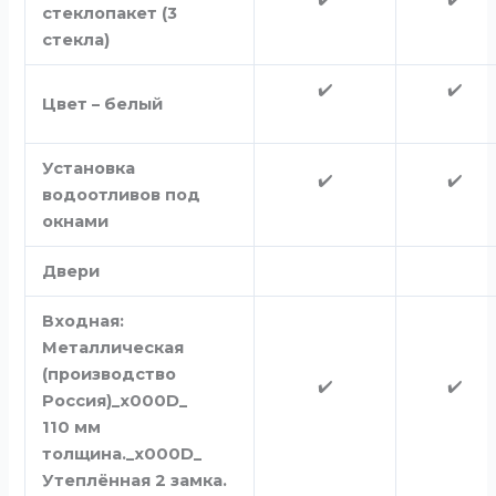
стеклопакет (3
стекла)
✔️
✔️
Цвет – белый
Установка
✔️
✔️
водоотливов под
окнами
Двери
Входная:
Металлическая
(производство
✔️
✔️
Россия)_x000D_
110 мм
толщина._x000D_
Утеплённая 2 замка.